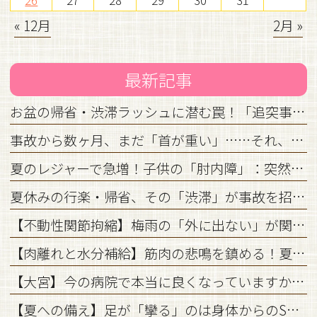
26
27
28
29
30
31
« 12月
2月 »
最新記事
お盆の帰省・渋滞ラッシュに潜む罠！「追突事故」を防ぐための心構えと初期対応
事故から数ヶ月、まだ「首が重い」……それ、放置してはいけません。
夏のレジャーで急増！子供の「肘内障」：突然泣き止まないその腕、どうすればいい？
夏休みの行楽・帰省、その「渋滞」が事故を招く？リスクと対策を徹底解説
【不動性関節拘縮】梅雨の「外に出ない」が関節を固める？今すぐできるメンテナンス術
【肉離れと水分補給】筋肉の悲鳴を鎮める！夏の運動と「正しい水分補給」の医学的関係
【大宮】今の病院で本当に良くなっていますか？治療の停滞を打開する「転院」の手続きと注意点
【夏への備え】足が「攣る」のは身体からのSOS？水分不足とミネラルの真実