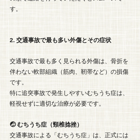
す。
2. 交通事故で最も多い外傷とその症状
交通事故
で最も多く見られる外傷は、骨折を
伴わない軟部組織（筋肉、靭帯など）の損傷
です。
特に追突事故で発生しやすい
むちうち症
は、
軽視せずに適切な治療が必要です。
🤕 むちうち症（頸椎捻挫）
交通事故
による「むちうち症」は、正式には