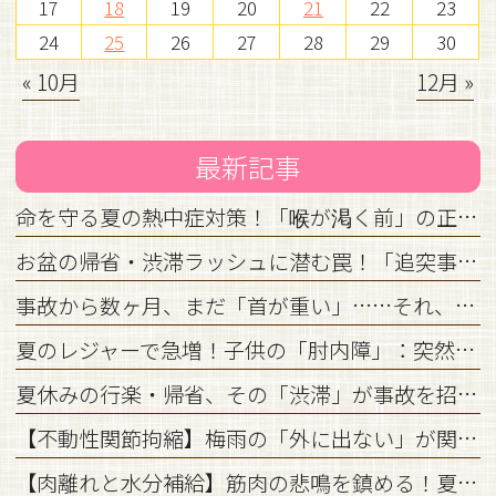
17
18
19
20
21
22
23
24
25
26
27
28
29
30
« 10月
12月 »
最新記事
命を守る夏の熱中症対策！「喉が渇く前」の正しい水分補給と身体の仕組み
お盆の帰省・渋滞ラッシュに潜む罠！「追突事故」を防ぐための心構えと初期対応
事故から数ヶ月、まだ「首が重い」……それ、放置してはいけません。
夏のレジャーで急増！子供の「肘内障」：突然泣き止まないその腕、どうすればいい？
夏休みの行楽・帰省、その「渋滞」が事故を招く？リスクと対策を徹底解説
【不動性関節拘縮】梅雨の「外に出ない」が関節を固める？今すぐできるメンテナンス術
【肉離れと水分補給】筋肉の悲鳴を鎮める！夏の運動と「正しい水分補給」の医学的関係