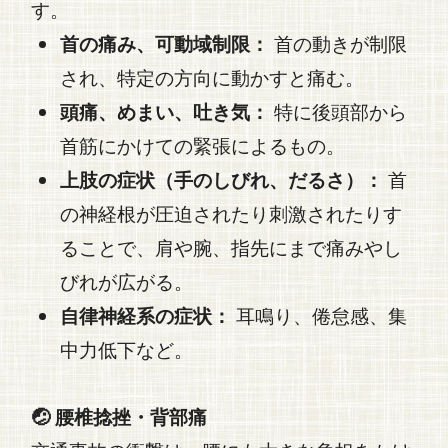
す。
首の痛み、可動域制限：
首の動きが制限
され、特定の方向に動かすと痛む。
頭痛、めまい、吐き気：
特に後頭部から
首筋にかけての緊張によるもの。
上肢の症状（手のしびれ、だるさ）：
首
の神経根が圧迫されたり刺激されたりす
ることで、肩や腕、指先にまで痛みやし
びれが広がる。
自律神経系の症状：
耳鳴り、倦怠感、集
中力低下など。
🤕 腰椎捻挫・背部痛