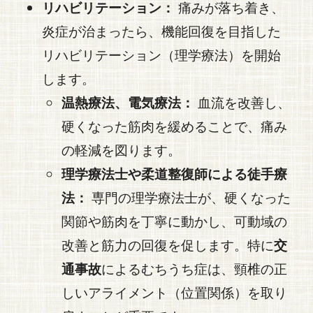
リハビリテーション：
痛みが落ち着き、
炎症が治まったら、機能回復を目指した
リハビリテーション（理学療法）を開始
します。
温熱療法、電気療法：
血流を改善し、
硬くなった筋肉を緩めることで、痛み
の軽減を図ります。
理学療法士や柔道整復師による徒手療
法：
専門の理学療法士が、硬くなった
関節や筋肉を丁寧に動かし、可動域の
改善と筋力の回復を促します。
特に
交
通事故
によるむちうち症は、頸椎の正
しいアライメント（位置関係）を取り