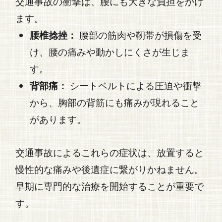
交通事故
の衝撃は、腰にも大きな負担をかけ
ます。
腰椎捻挫：
腰部の筋肉や靭帯が損傷を受
け、腰の痛みや動かしにくさが生じま
す。
背部痛：
シートベルトによる圧迫や衝撃
から、胸部の背筋にも痛みが現れること
があります。
交通事故
によるこれらの症状は、放置すると
慢性的な痛みや後遺症に繋がりかねません。
早期に専門的な治療を開始することが重要で
す。