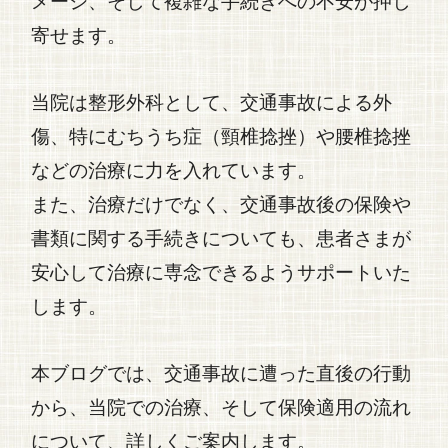
メージ、そして複雑な手続きへの不安が押し
寄せます。
当院は整形外科として、
交通事故
による外
傷、特に
むちうち症（頸椎捻挫）や腰椎捻挫
などの治療に力を入れています。
また、治療だけでなく、
交通事故
後の保険や
書類に関する手続きについても、患者さまが
安心して治療に専念できるようサポートいた
します。
本ブログでは、
交通事故
に遭った直後の行動
から、当院での治療、そして保険適用の流れ
について、詳しくご案内します。