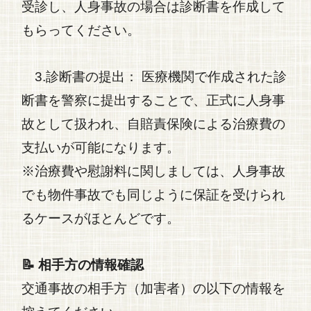
受診し、人身事故の場合は診断書を作成して
もらってください。
3.診断書の提出：
医療機関で作成された診
断書を警察に提出することで、正式に
人身事
故
として扱われ、自賠責保険による治療費の
支払いが可能になります。
※治療費や慰謝料に関しましては、人身事故
でも物件事故でも同じように保証を受けられ
るケースがほとんどです。
📝 相手方の情報確認
交通事故
の相手方（加害者）の以下の情報を