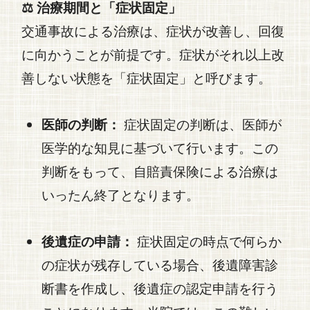
⚖️ 治療期間と「症状固定」
交通事故
による治療は、症状が改善し、回復
に向かうことが前提です。症状がそれ以上改
善しない状態を「症状固定」と呼びます。
医師の判断：
症状固定の判断は、医師が
医学的な知見に基づいて行います。この
判断をもって、自賠責保険による治療は
いったん終了となります。
後遺症の申請：
症状固定の時点で何らか
の症状が残存している場合、後遺障害診
断書を作成し、後遺症の認定申請を行う